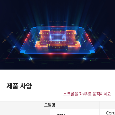
제품 사양
스크롤을 좌/우로 움직이세요
모델명
Cor