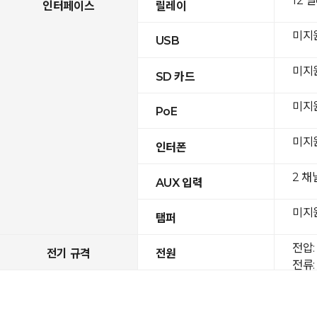
12 
인터페이스
릴레이
미지
USB
미지
SD 카드
미지
PoE
미지
인터폰
2 채
AUX 입력
미지
탬퍼
전압: 
전기 규격
전원
전류: 