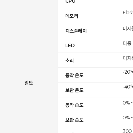
CPU
Flas
메모리
미지
디스플레이
다중
LED
미지
소리
-20°
동작 온도
일반
-40°
보관 온도
0% 
동작 습도
0% 
보관 습도
300