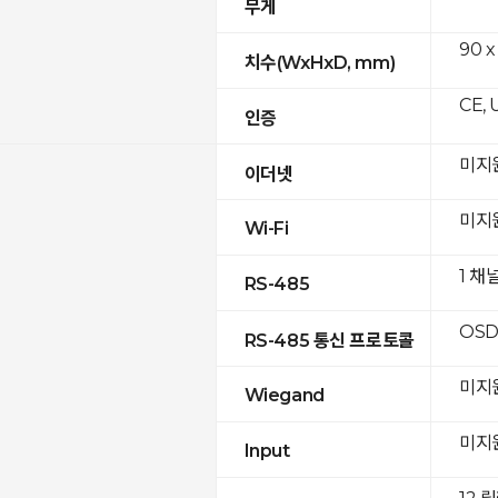
무게
90 x
치수(WxHxD, mm)
CE, 
인증
미지
이더넷
미지
Wi-Fi
1 채
RS-485
OSD
RS-485 통신 프로토콜
미지
Wiegand
미지
Input