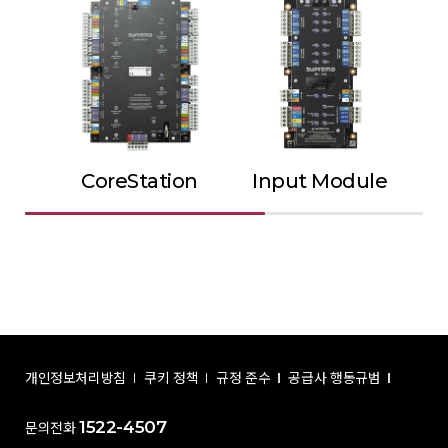
CoreStation
Input Module
Ou
개인정보처리방침
쿠키 정책
규정 준수
공급사 행동규범
1522-4507
문의전화