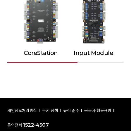
CoreStation
Input Module
Ou
개인정보처리방침
쿠키 정책
규정 준수
공급사 행동규범
1522-4507
문의전화