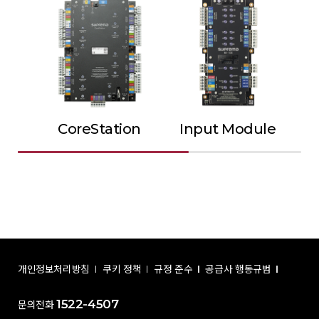
CoreStation
Input Module
Ou
개인정보처리방침
쿠키 정책
규정 준수
공급사 행동규범
1522-4507
문의전화