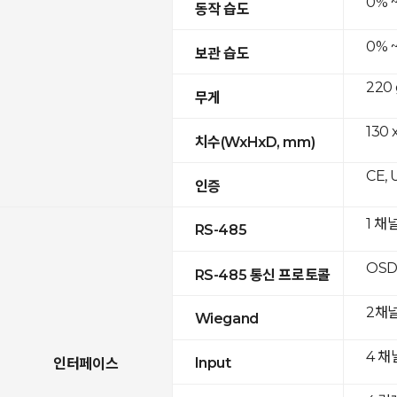
0% 
동작 습도
0% 
보관 습도
220 
무게
130 
치수(WxHxD, mm)
CE, 
인증
1 채
RS-485
OSD
RS-485 통신 프로토콜
2채
Wiegand
4 채
Input
인터페이스