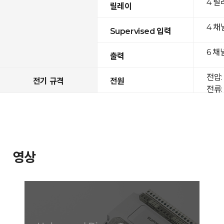
4 릴
릴레이
4 채
Supervised 입력
6 채
출력
전압: 
전기 규격
전원
전류: 
영상