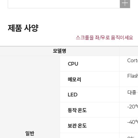
제품 사양
스크롤을 좌/우로 움직이세요
모델명
Cor
CPU
Flas
메모리
다중
LED
-20°
동작 온도
-40°
보관 온도
일반