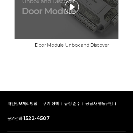
Door Module Unbox and Discover
개인정보처리방침
쿠키 정책
규정 준수
공급사 행동규범
1522-4507
문의전화