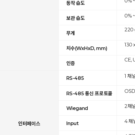
0% 
동작 습도
0% 
보관 습도
220 
무게
130 
치수(WxHxD, mm)
CE, 
인증
1 채
RS-485
OSD
RS-485 통신 프로토콜
2채
Wiegand
4 채
Input
인터페이스