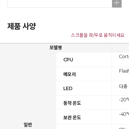
제품 사양
스크롤을 좌/우로 움직이세요
모델명
Cor
CPU
Flas
메모리
다중
LED
-20°
동작 온도
-40°
보관 온도
일반