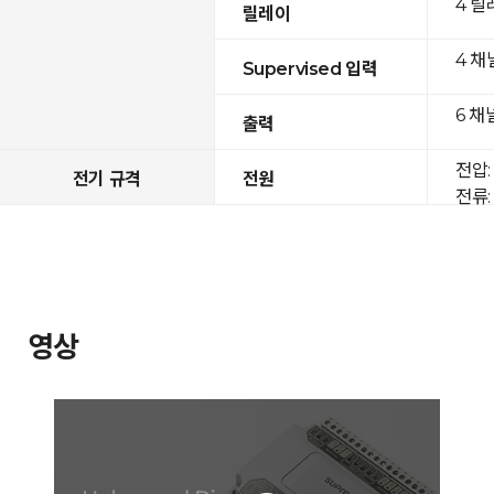
4 릴
릴레이
4 채
Supervised 입력
6 채
출력
전압: 
전기 규격
전원
전류: 
영상