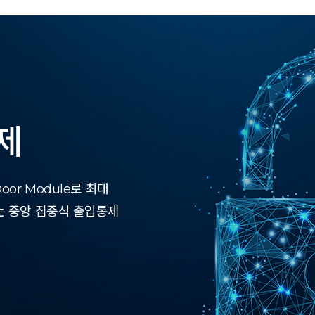
제
or Module로 최대
는 중앙 집중식 출입통제