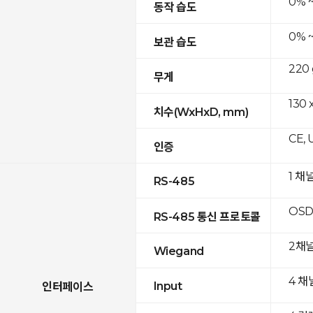
0% 
동작 습도
0% 
보관 습도
220 
무게
130 
치수(WxHxD, mm)
CE, 
인증
1 채
RS-485
OSD
RS-485 통신 프로토콜
2채
Wiegand
4 채
Input
인터페이스