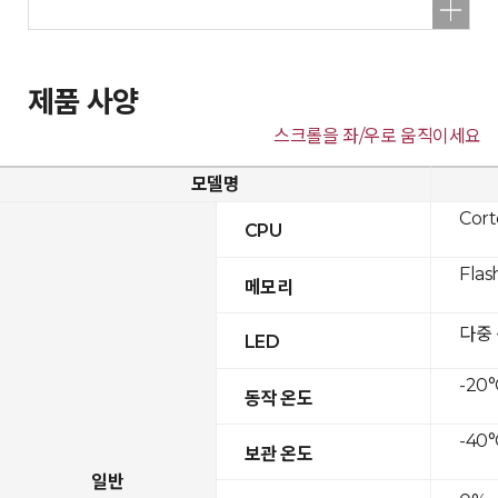
제품 사양
스크롤을 좌/우로 움직이세요
모델명
Cor
CPU
Flas
메모리
다중
LED
-20°
동작 온도
-40°
보관 온도
일반