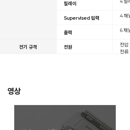
4 릴
릴레이
4 채
Supervised 입력
6 채
출력
전압: 
전기 규격
전원
전류: 
영상