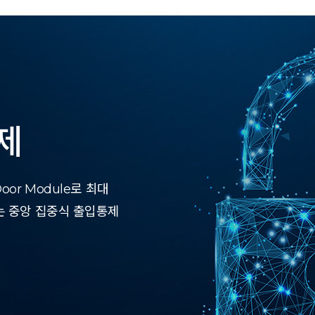
제
or Module로 최대
는 중앙 집중식 출입통제