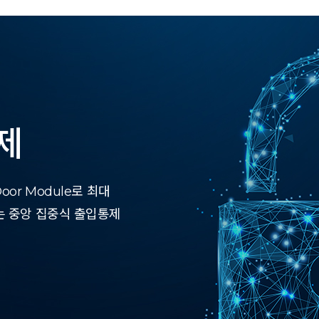
제
or Module로 최대
는 중앙 집중식 출입통제