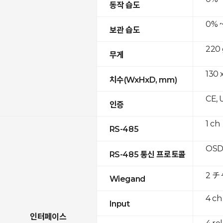
동작 습도
0% ~
보관 습도
220 
무게
130 x
치수(WxHxD, mm)
CE, 
인증
1 ch
RS-485
OSD
RS-485 통신 프로토콜
2 
Wiegand
4 ch
Input
인터페이스