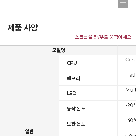
제품 사양
스크롤을 좌/우로 움직이세요
모델명
Cor
CPU
Flas
메모리
Mult
LED
-20°
동작 온도
-40°
보관 온도
일반
0% ~