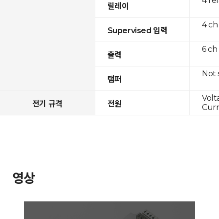
4 re
릴레이
4 ch
Supervised 입력
6 ch
출력
Not
탬퍼
Volt
전기 규격
전원
Curr
영상