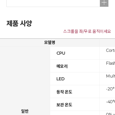
제품 사양
스크롤을 좌/우로 움직이세요
모델명
Cor
CPU
Flas
메모리
Mult
LED
-20°
동작 온도
-40°
보관 온도
일반
0% ~