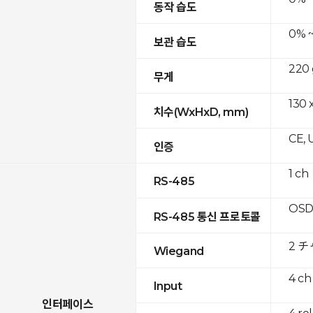
동작 습도
0% ~
보관 습도
220 
무게
130 x
치수(WxHxD, mm)
CE, 
인증
1 ch
RS-485
OSD
RS-485 통신 프로토콜
2 
Wiegand
4 ch
Input
인터페이스