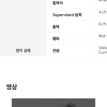
4 re
릴레이
4 ch
Supervised 입력
6 ch
출력
Not
탬퍼
Volt
전기 규격
전원
Curr
영상