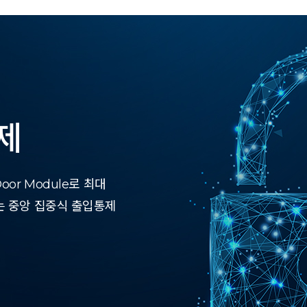
제
or Module로 최대
는 중앙 집중식 출입통제