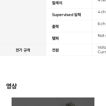
4 re
릴레이
4 ch
Supervised 입력
6 ch
출력
Not
탬퍼
Volt
전기 규격
전원
Curr
영상