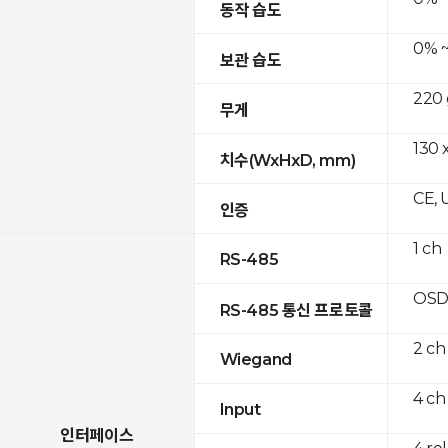
동작 습도
0% ~
보관 습도
220 
무게
130 x
치수(WxHxD, mm)
CE, 
인증
1 ch
RS-485
OSD
RS-485 통신 프로토콜
2 ch
Wiegand
4 ch
Input
인터페이스