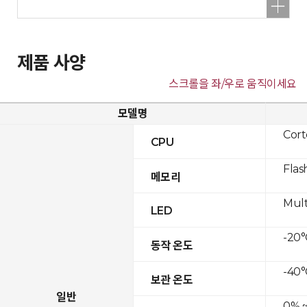
제품 사양
스크롤을 좌/우로 움직이세요
모델명
Cor
CPU
Flas
메모리
Mult
LED
-20°
동작 온도
-40°
보관 온도
일반
0% ~