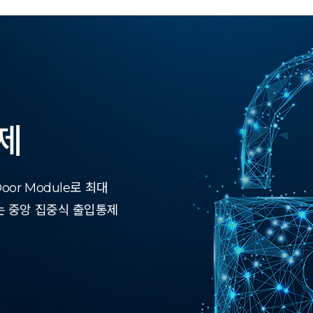
제
or Module로 최대
는 중앙 집중식 출입통제