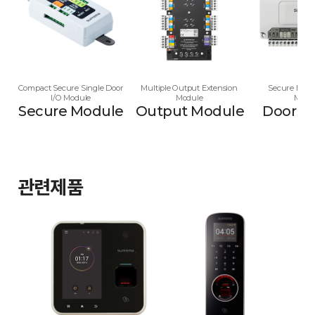
Compact Secure Single Door
Multiple Output Extension
Secure Multi
I/O Module
Module
Modu
Secure Module
Output Module
Door M
관련제품