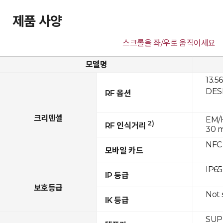
제품 사양
스크롤을 좌/우로 움직이세요
모델명
13.5
DESF
RF 옵션
크리덴셜
EM/H
2)
RF 인식거리
30 
NFC
모바일 카드
IP65
IP 등급
보호등급
Not
IK 등급
SUPR