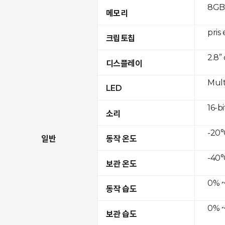
8GB
메모리
pris
크립토칩
2.8”
디스플레이
Mult
LED
16-bi
소리
-20°
일반
동작 온도
-40°
보관 온도
0% ~
동작 습도
0% ~
보관 습도