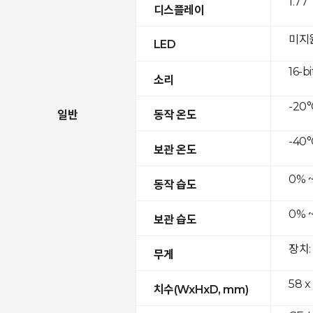
1.77
디스플레이
미지
LED
16-bi
소리
-20°
일반
동작 온도
-40°
보관 온도
0% 
동작 습도
0% 
보관 습도
장치:
무게
58 x
치수(WxHxD, mm)