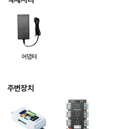
액세서리
어댑터
주변장치