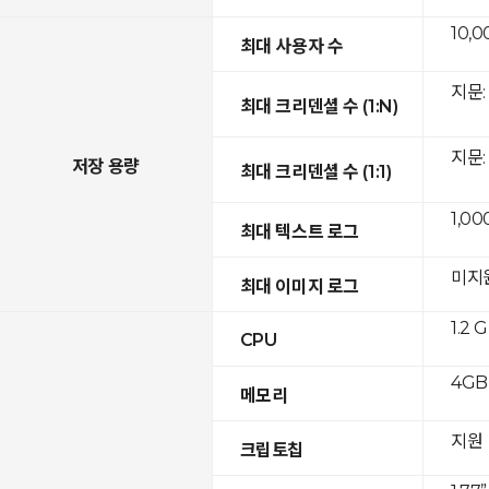
10,0
최대 사용자 수
지문: 
최대 크리덴셜 수 (1:N)
지문: 
저장 용량
최대 크리덴셜 수 (1:1)
1,00
최대 텍스트 로그
미지
최대 이미지 로그
1.2 
CPU
4GB
메모리
지원
크립토칩