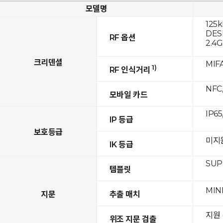
모델명
125k
DESF
RF 옵션
2.4
크리덴셜
MIFA
1)
RF 인식거리
NFC,
모바일 카드
IP65
IP 등급
보호등급
미지
IK 등급
SUPR
템플릿
MIN
지문
추출 매치
지원 
위조 지문 검출