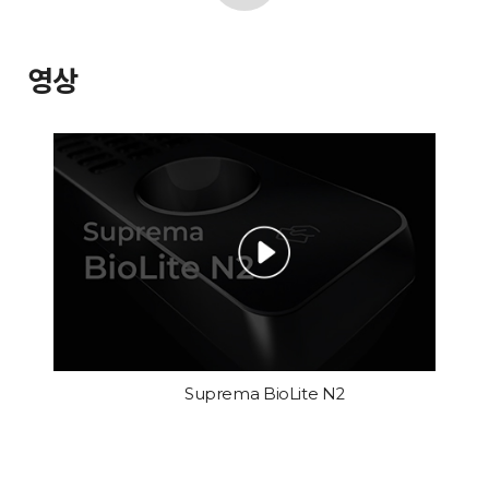
영상
Suprema BioLite N2