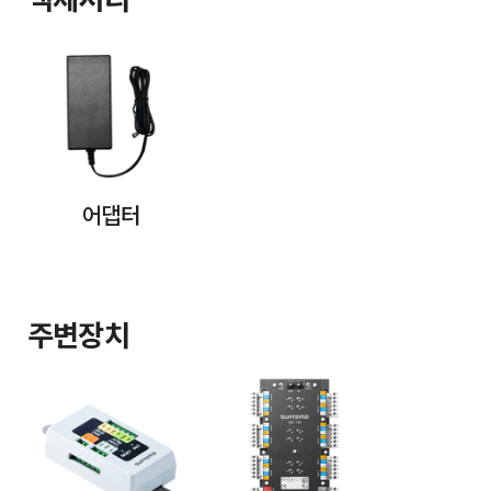
액세서리
어댑터
주변장치