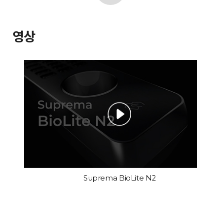
영상
Suprema BioLite N2