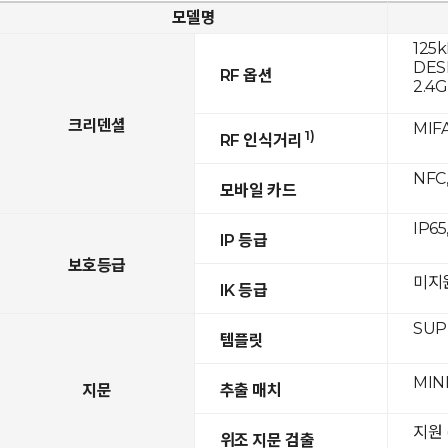
모델명
125k
DESF
RF 옵션
2.4
크리덴셜
MIFA
1)
RF 인식거리
NFC,
모바일 카드
IP65
IP 등급
보호등급
미지
IK 등급
SUPR
템플릿
MIN
지문
추출 매치
지원 
위조 지문 검출