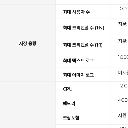
10,0
최대 사용자 수
지문: 
최대 크리덴셜 수 (1:N)
지문: 
저장 용량
최대 크리덴셜 수 (1:1)
1,00
최대 텍스트 로그
미지
최대 이미지 로그
1.2 
CPU
4GB
메모리
지원
크립토칩