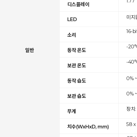
1.77
디스플레이
미지
LED
16-bi
소리
-20°
일반
동작 온도
-40°
보관 온도
0% 
동작 습도
0% 
보관 습도
장치:
무게
58 x
치수(WxHxD, mm)