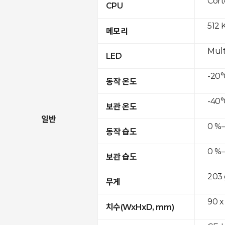
Cor
CPU
512 
메모리
Mult
LED
-20°
동작 온도
-40°
보관 온도
일반
0 %–
동작 습도
0 %–
보관 습도
203 
무게
90 x
치수(WxHxD, mm)