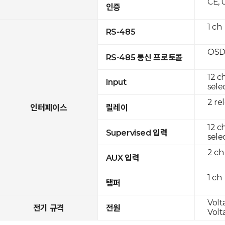
CE, 
인증
1 ch
RS-485
OSD
RS-485 통신 프로토콜
12 c
Input
sele
2 re
인터페이스
릴레이
12 c
Supervised 입력
sele
2 ch
AUX 입력
1 ch
탬퍼
Volta
전기 규격
전원
Volta