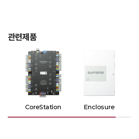
관련제품
CoreStation
Enclosure