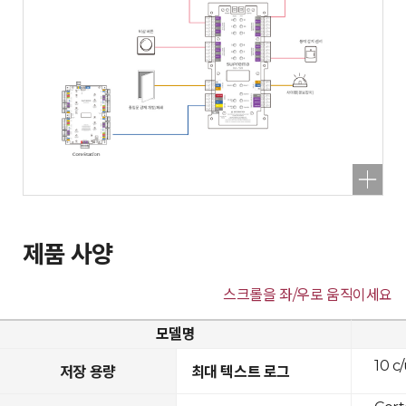
제품 사양
스크롤을 좌/우로 움직이세요
모델명
10 c
저장 용량
최대 텍스트 로그