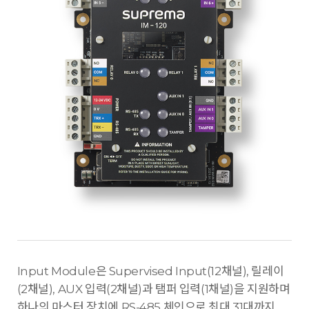
Input Module은 Supervised Input(12채널), 릴레이
(2채널), AUX 입력(2채널)과 탬퍼 입력(1채널)을 지원하며
하나의 마스터 장치에 RS-485 체인으로 최대 31대까지