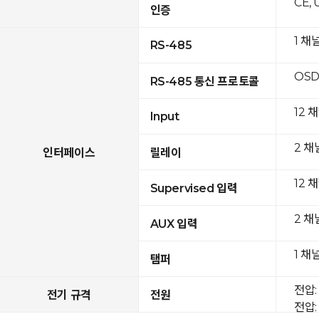
CE, 
인증
1 채
RS-485
OSD
RS-485 통신 프로토콜
12 
Input
2 채
인터페이스
릴레이
12 
Supervised 입력
2 채
AUX 입력
1 채
탬퍼
전압: 
전기 규격
전원
전압: 