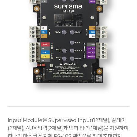
Input Module은 Supervised Input(12채널), 릴레이
(2채널), AUX 입력(2채널)과 탬퍼 입력(1채널)을 지원하며
하나의 마스터 장치에 RS-485 체인으로 최대 31대까지