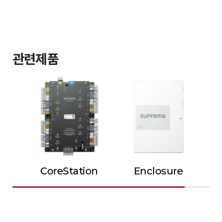
관련제품
CoreStation
Enclosure