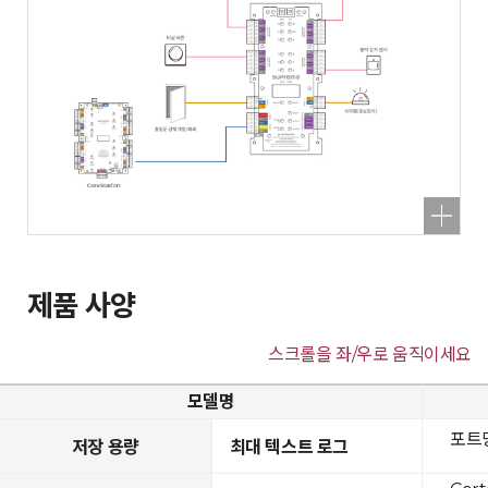
제품 사양
스크롤을 좌/우로 움직이세요
모델명
포트당
저장 용량
최대 텍스트 로그