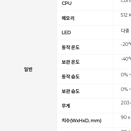
Cor
CPU
512 
메모리
다중
LED
-20°
동작 온도
-40°
보관 온도
일반
0% 
동작 습도
0% 
보관 습도
203 
무게
90 x
치수(WxHxD, mm)