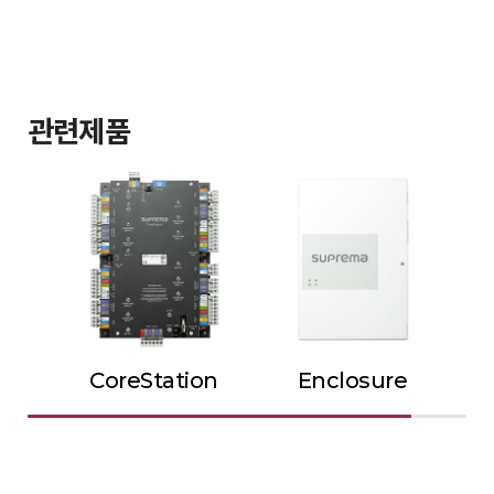
관련제품
CoreStation
Enclosure