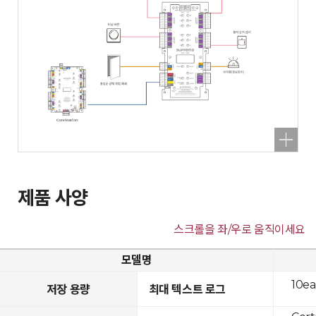
제품 사양
스크롤을 좌/우로 움직이세요
모델명
10ea
저장 용량
최대 텍스트 로그