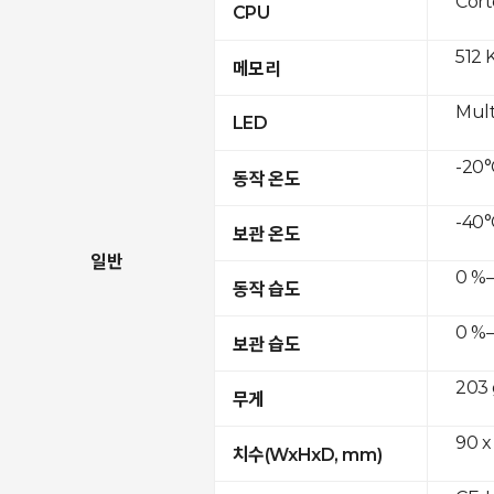
Cor
CPU
512 
메모리
Mult
LED
-20°
동작 온도
-40°
보관 온도
일반
0 %–
동작 습도
0 %–
보관 습도
203 
무게
90 x
치수(WxHxD, mm)