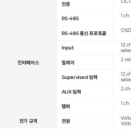
CE, 
인증
1 ch
RS-485
OSD
RS-485 통신 프로토콜
12 c
Input
sele
2 re
인터페이스
릴레이
12 c
Supervised 입력
sele
2 ch
AUX 입력
1 ch
탬퍼
Volt
전기 규격
전원
Volt