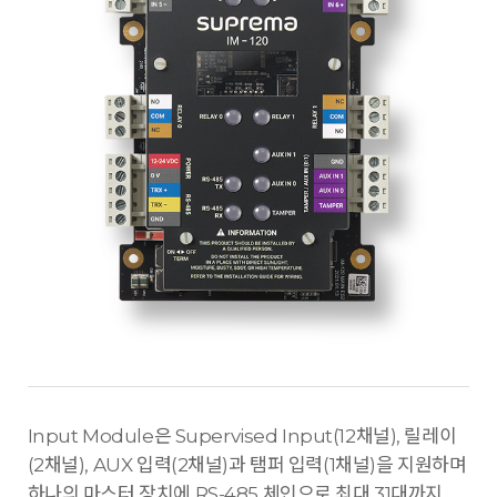
Input Module은 Supervised Input(12채널), 릴레이
(2채널), AUX 입력(2채널)과 탬퍼 입력(1채널)을 지원하며
하나의 마스터 장치에 RS-485 체인으로 최대 31대까지