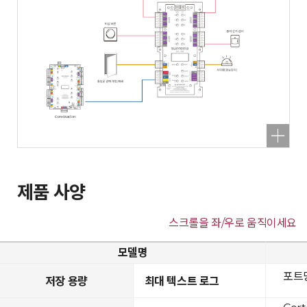
제품 사양
스크롤을 좌/우로 움직이세요
모델명
포트당
저장 용량
최대 텍스트 로그