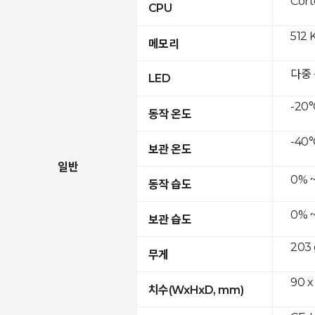
Cor
CPU
512 
메모리
다중
LED
-20°
동작 온도
-40°
보관 온도
일반
0% 
동작 습도
0% 
보관 습도
203 
무게
90 x
치수(WxHxD, mm)