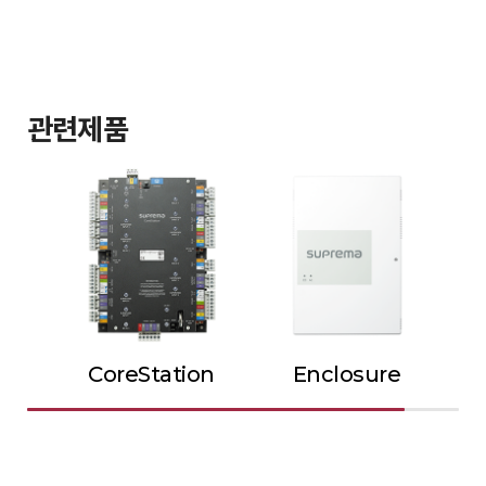
관련제품
CoreStation
Enclosure