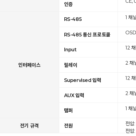
CE, 
인증
1 채
RS-485
OSD
RS-485 통신 프로토콜
12 
Input
2 채
인터페이스
릴레이
12 
Supervised 입력
2 채
AUX 입력
1 채
탬퍼
전압: 
전기 규격
전원
전압: 