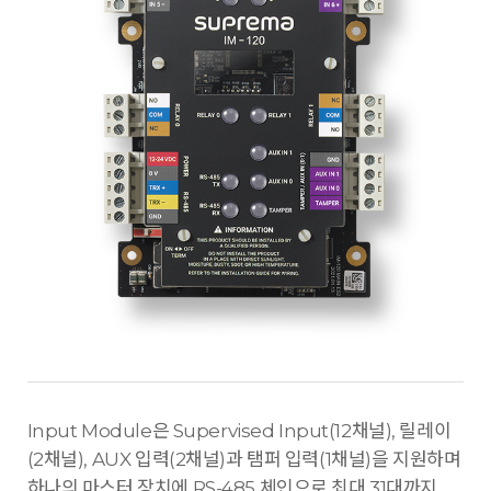
Input Module은 Supervised Input(12채널), 릴레이
(2채널), AUX 입력(2채널)과 탬퍼 입력(1채널)을 지원하며
하나의 마스터 장치에 RS-485 체인으로 최대 31대까지