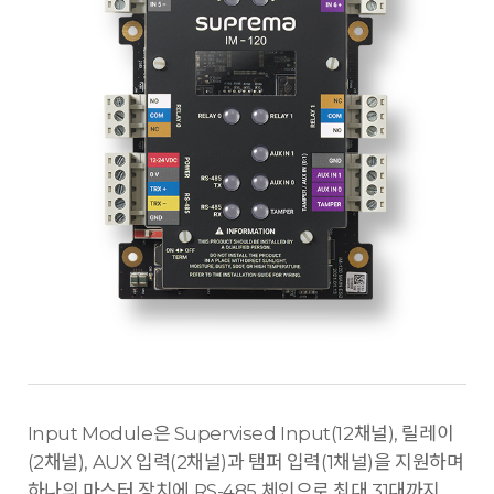
Input Module은 Supervised Input(12채널), 릴레이
(2채널), AUX 입력(2채널)과 탬퍼 입력(1채널)을 지원하며
하나의 마스터 장치에 RS-485 체인으로 최대 31대까지