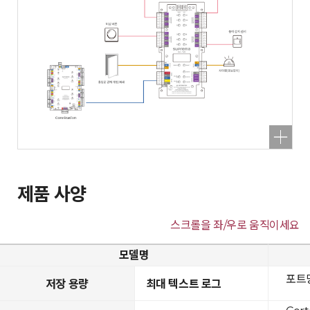
제품 사양
스크롤을 좌/우로 움직이세요
모델명
포트당
저장 용량
최대 텍스트 로그