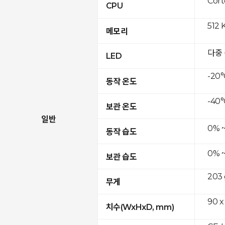
Cor
CPU
512 
메모리
다중
LED
-20°
동작 온도
-40°
보관 온도
일반
0% 
동작 습도
0% 
보관 습도
203 
무게
90 x
치수(WxHxD, mm)