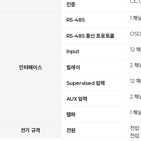
CE, 
인증
1 채
RS-485
OSD
RS-485 통신 프로토콜
12 
Input
2 채
인터페이스
릴레이
12 
Supervised 입력
2 채
AUX 입력
1 채
탬퍼
전압: 
전기 규격
전원
전압: 