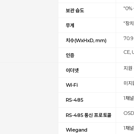
"0%
보관 습도
"장치
무게
70.9
치수(WxHxD, mm)
CE, 
인증
지원 (
이더넷
미지
Wi-Fi
1채널
RS-485
OSD
RS-485 통신 프로토콜
1채널
Wiegand