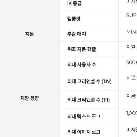
미지
IK 등급
SUPR
템플릿
MIN
지문
추출 매치
지원
위조 지문 검출
500
최대 사용자 수
지문: 
최대 크리덴셜 수 (1:N)
지문: 
저장 용량
최대 크리덴셜 수 (1:1)
1,00
최대 텍스트 로그
미지
최대 이미지 로그