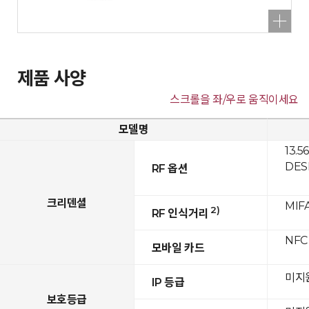
제품 사양
스크롤을 좌/우로 움직이세요
모델명
13.5
DESF
RF 옵션
크리덴셜
MIFA
2)
RF 인식거리
NFC
모바일 카드
미지
IP 등급
보호등급