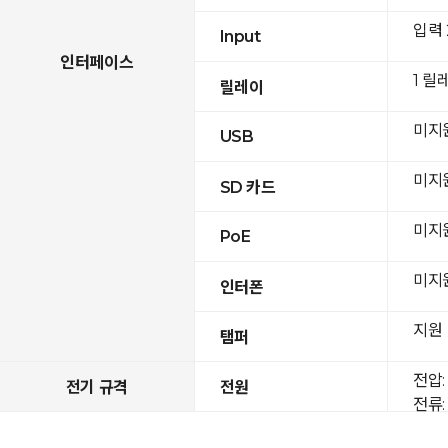
입력
Input
인터페이스
1 릴
릴레이
미지
USB
미지
SD 카드
미지
PoE
미지
인터폰
지원
탬퍼
전압: 
전기 규격
전원
전류: 