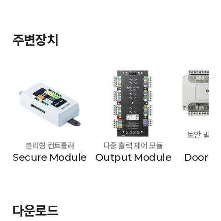
주변장치
보안 멀티 도
분리형 컨트롤러
다중 출력 제어 모듈
모
Secure Module
Output Module
Door M
다운로드