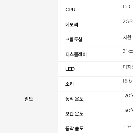
1.2 
CPU
2GB 
메모리
지원
크립토칩
2” c
디스플레이
미지
LED
16-bi
소리
-20°
일반
동작 온도
-40°
보관 온도
"0%
동작 습도