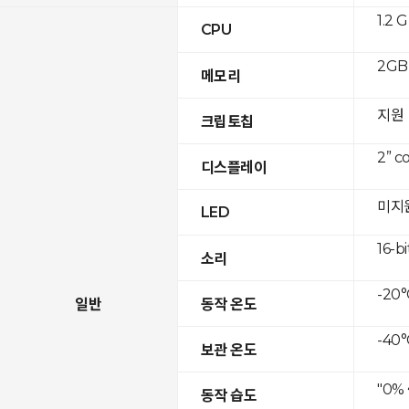
1.2 
CPU
2GB 
메모리
지원
크립토칩
2” c
디스플레이
미지
LED
16-bi
소리
-20°
일반
동작 온도
-40°
보관 온도
"0%
동작 습도