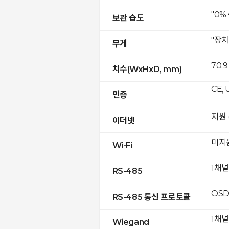
"0%
보관 습도
"장치
무게
70.9
치수(WxHxD, mm)
CE, 
인증
지원 (
이더넷
미지
Wi-Fi
1채널
RS-485
OSD
RS-485 통신 프로토콜
1채널
Wiegand