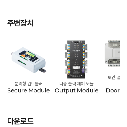
주변장치
보안 멀티 도
분리형 컨트롤러
다중 출력 제어 모듈
모
Secure Module
Output Module
Door M
다운로드