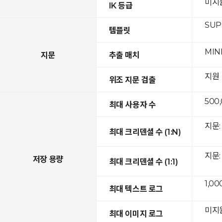
미지
IK 등급
SUPR
템플릿
MIN
지문
추출 매치
지원
위조 지문 검출
500
최대 사용자 수
지문: 
최대 크리덴셜 수 (1:N)
지문: 
저장 용량
최대 크리덴셜 수 (1:1)
1,00
최대 텍스트 로그
미지
최대 이미지 로그