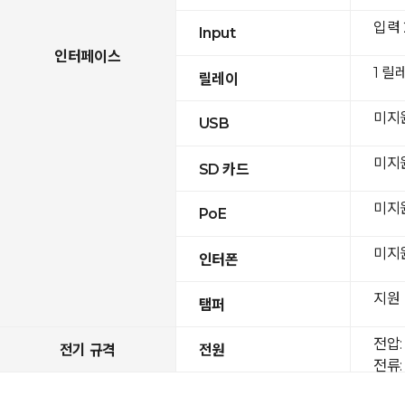
입력
Input
인터페이스
1 릴
릴레이
미지
USB
미지
SD 카드
미지
PoE
미지
인터폰
지원
탬퍼
전압: 
전기 규격
전원
전류: 