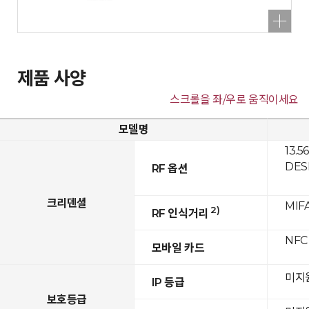
제품 사양
스크롤을 좌/우로 움직이세요
모델명
13.5
DESF
RF 옵션
크리덴셜
MIFA
2)
RF 인식거리
NFC
모바일 카드
미지
IP 등급
보호등급