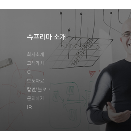
슈프리마 소개
회사소개
고객가치
CI
보도자료
칼럼/ 블로그
문의하기
IR