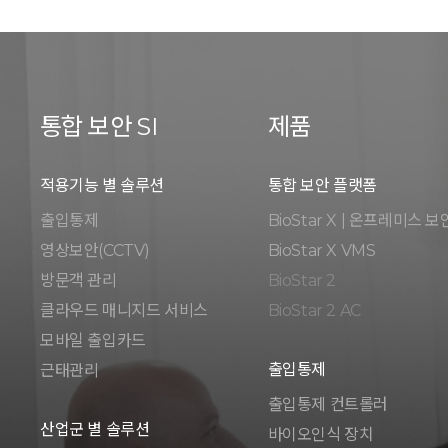
통합 보안 SI
제품
적용기능 별 솔루션
통합 보안 플랫폼
출입통제
BioStar X | 온프레미스 보
영상보안(CCTV)
BioStar X VMS
방문객 관리
BioStar 2
클라우드 매니지드 서비스
BioStar 2 AC
모바일 출입카드
출입통제
근태관리
출입통제 컨트롤러
산업군 별 솔루션
바이오인식 장치