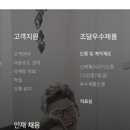
고객지원
조달우수제품
인증 및 계약제도
고객센터
다운로드 센터
안
신제품(NEP)인증
마케팅 자료
GS인증(1등급)
학습
우수제품인증
단종 공지
자료실
인재 채용