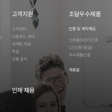
고객지원
조달우수제품
인증 및 계약제도
고객센터
다운로드 센터
안
신제품(NEP)인증
마케팅 자료
GS인증(1등급)
학습
우수제품인증
단종 공지
자료실
인재 채용