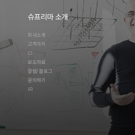
슈프리마 소개
회사소개
고객가치
CI
보도자료
칼럼/ 블로그
문의하기
IR