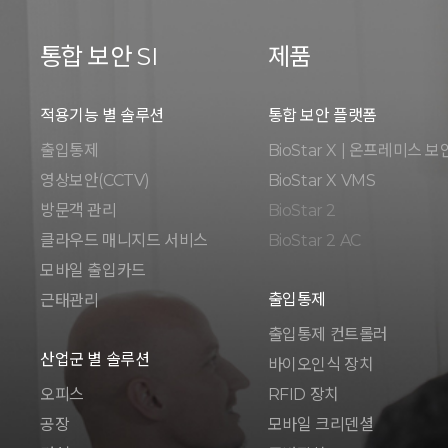
통합 보안 SI
제품
적용기능 별 솔루션
통합 보안 플랫폼
출입통제
BioStar X | 온프레미스 보
영상보안(CCTV)
BioStar X VMS
방문객 관리
BioStar 2
클라우드 매니지드 서비스
BioStar 2 AC
모바일 출입카드
출입통제
근태관리
출입통제 컨트롤러
산업군 별 솔루션
바이오인식 장치
오피스
RFID 장치
공장
모바일 크리덴셜