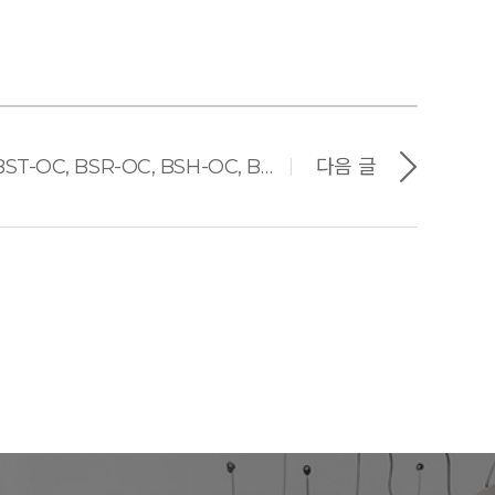
BioStation Models (BST-OC, BSR-OC, BSH-OC, BSM-OC/TC)
다음 글
|