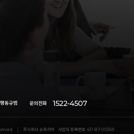
1522-4507
 행동규범
문의전화
served.
주식회사 슈프리마
사업자 등록번호 431-87-00369