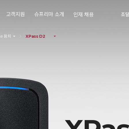
고객지원
슈프리마 소개
인재 채용
조
le 장치
XPass D2