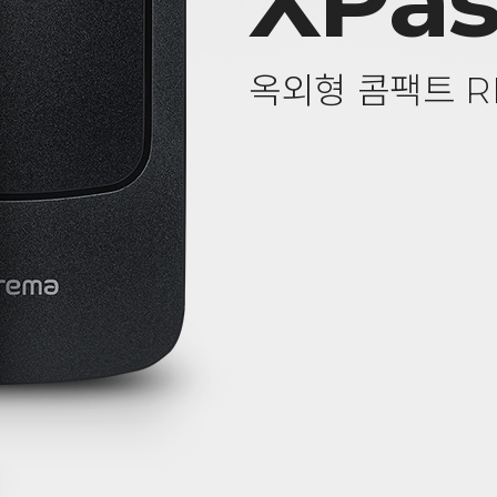
XPas
옥외형 콤팩트 R