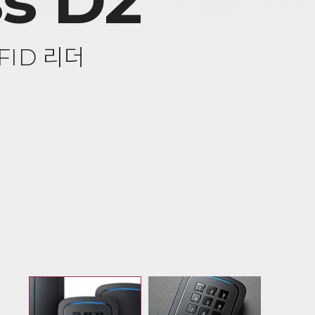
s D2
FID 리더