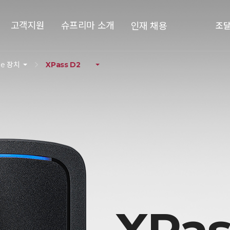
고객지원
슈프리마 소개
인재 채용
조
le 장치
XPass D2