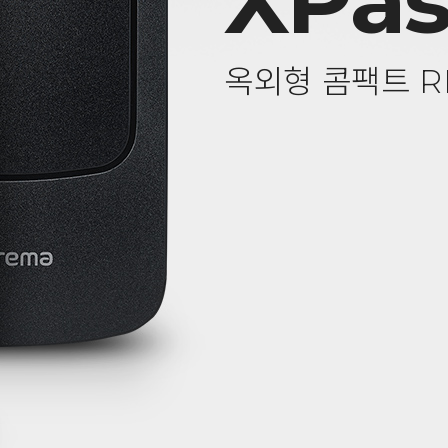
XPas
옥외형 콤팩트 R