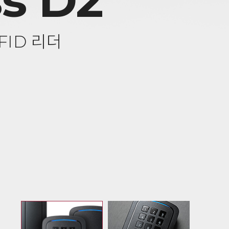
s D2
FID 리더