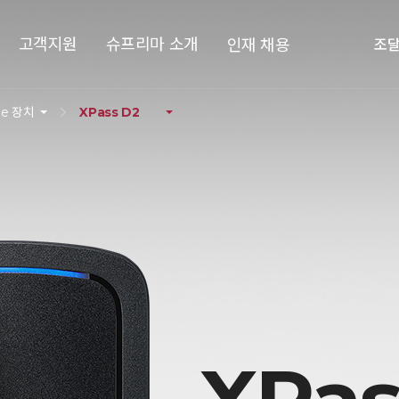
고객지원
슈프리마 소개
인재 채용
조
le 장치
XPass D2