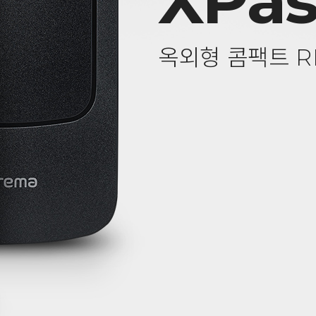
XPas
옥외형 콤팩트 R