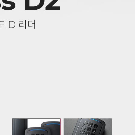
s D2
FID 리더