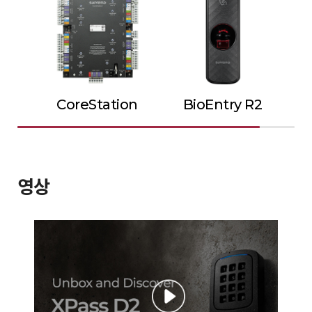
CoreStation
BioEntry R2
영상