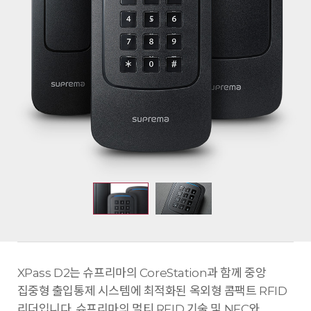
XPass D2는 슈프리마의 CoreStation과 함께 중앙
집중형 출입통제 시스템에 최적화된 옥외형 콤팩트 RFID
리더입니다. 슈프리마의 멀티 RFID 기술 및 NFC와