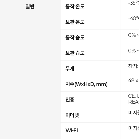
-35°
일반
동작 온도
-40°
보관 온도
0% 
동작 습도
0% 
보관 습도
장치:
무게
48 x
치수(WxHxD, mm)
CE, 
인증
REAC
미지
이더넷
미지
Wi-Fi