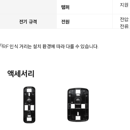
지원
탬퍼
전압: 
전기 규격
전원
전류: 
1)
RF 인식 거리는 설치 환경에 따라 다를 수 있습니다.
액세서리