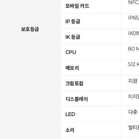
NFC,
모바일 카드
IP65
IP 등급
보호등급
IK0
IK 등급
80 
CPU
512 
메모리
지원
크립토칩
미지
디스플레이
다중
LED
멀티
소리