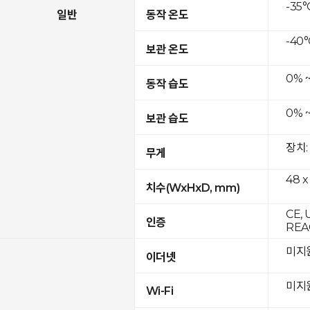
-35°
일반
동작 온도
-40°
보관 온도
0% 
동작 습도
0% 
보관 습도
장치:
무게
48 x
치수(WxHxD, mm)
CE, 
인증
REAC
미지
이더넷
미지
Wi-Fi