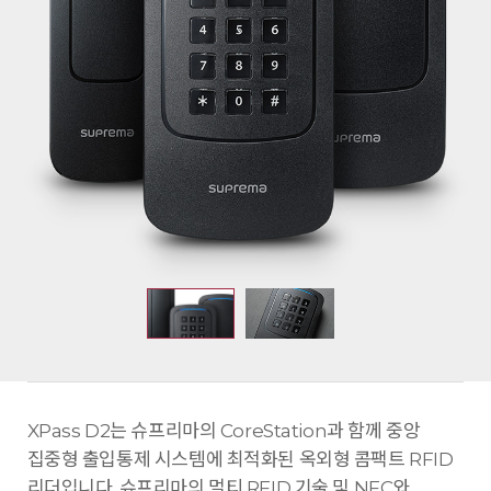
XPass D2는 슈프리마의 CoreStation과 함께 중앙
집중형 출입통제 시스템에 최적화된 옥외형 콤팩트 RFID
리더입니다. 슈프리마의 멀티 RFID 기술 및 NFC와