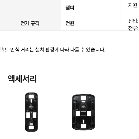
지원
탬퍼
전압: 
전기 규격
전원
전류: 
1)
RF 인식 거리는 설치 환경에 따라 다를 수 있습니다.
액세서리