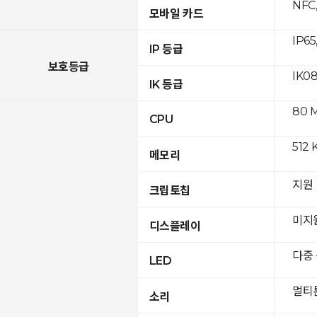
NFC,
모바일 카드
IP65
IP 등급
보호등급
IK0
IK 등급
80 
CPU
512 
메모리
지원
크립토칩
미지
디스플레이
다중
LED
멀티
소리