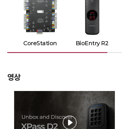
CoreStation
BioEntry R2
영상