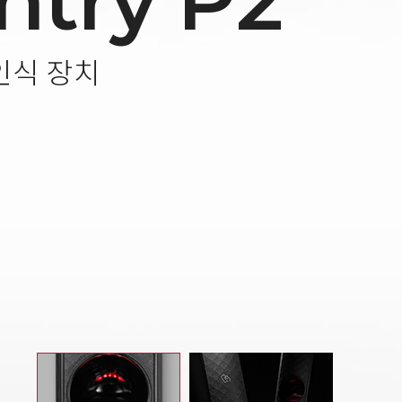
ntry P2
인식 장치