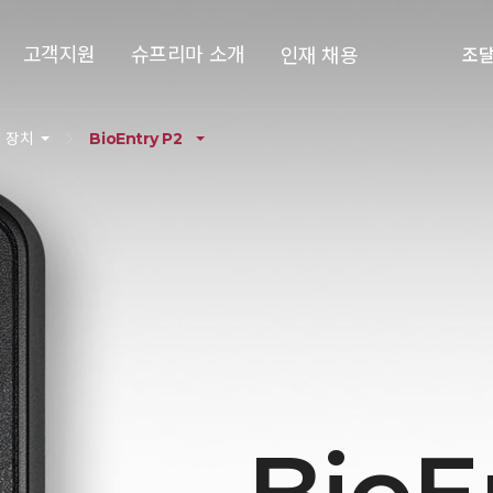
고객지원
슈프리마 소개
인재 채용
조
 장치
BioEntry P2