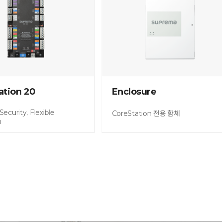
ation 20
Enclosure
ecurity, Flexible
CoreStation 전용 함체
n