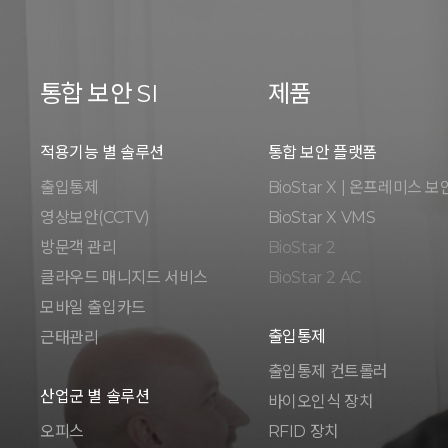
통합 보안 SI
제품
적용기능 별 솔루션
통합 보안 플랫폼
출입통제
BioStar X | 온프레미스 보
영상보안(CCTV)
BioStar X VMS
방문객 관리
BioStar 2
클라우드 매니지드 서비스
BioStar 2 AC
모바일 출입카드
출입통제
근태관리
출입통제 컨트롤러
산업군 별 솔루션
바이오인식 장치
오피스
RFID 장치