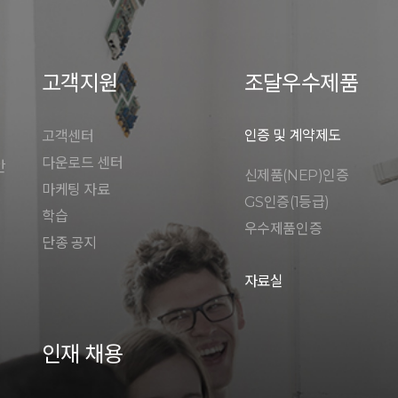
고객지원
조달우수제품
인증 및 계약제도
고객센터
다운로드 센터
안
신제품(NEP)인증
마케팅 자료
GS인증(1등급)
학습
우수제품인증
단종 공지
자료실
인재 채용