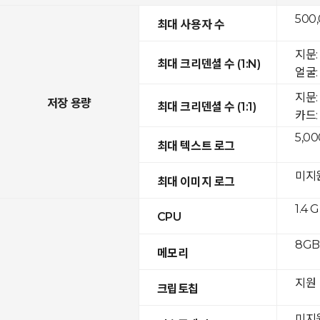
500
최대 사용자 수
지문: 
최대 크리덴셜 수 (1:N)
얼굴: 
지문:
저장 용량
최대 크리덴셜 수 (1:1)
카드: 
5,00
최대 텍스트 로그
미지
최대 이미지 로그
1.4 
CPU
8GB 
메모리
지원
크립토칩
미지