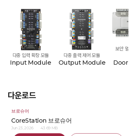
보안 멀티 도
다중 입력 확장 모듈
다중 출력 제어 모듈
모
Input Module
Output Module
Door M
다운로드
브로슈어
CoreStation 브로슈어
Jun 23, 2026
43.69 MB