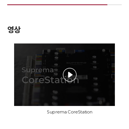
영상
Suprema CoreStation