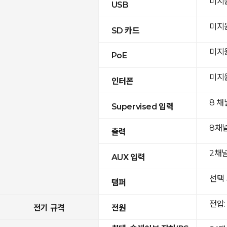
미지
USB
미지
SD 카드
미지
PoE
미지
인터폰
8 채
Supervised 입력
8채
출력
2채널(
AUX 입력
선택 
탬퍼
전압: 
전기 규격
전원