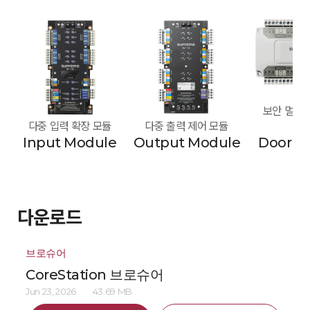
보안 멀티 도
다중 입력 확장 모듈
다중 출력 제어 모듈
모
Input Module
Output Module
Door M
다운로드
브로슈어
CoreStation 브로슈어
Jun 23, 2026
43.69 MB