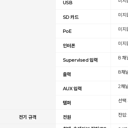
미지
USB
미지
SD 카드
미지
PoE
미지
인터폰
8 채
Supervised 입력
8채
출력
2채널(
AUX 입력
선택 
탬퍼
전압: 
전기 규격
전원