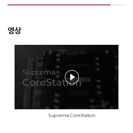
영상
Suprema CoreStation