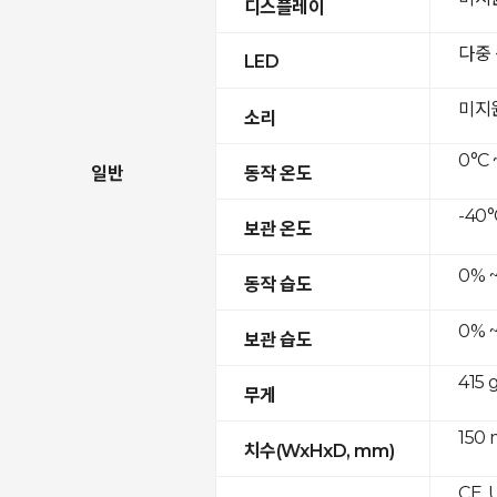
디스플레이
다중
LED
미지
소리
0°C 
일반
동작 온도
-40°
보관 온도
0% 
동작 습도
0% 
보관 습도
415 
무게
150 
치수(WxHxD, mm)
CE, 