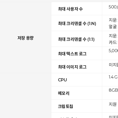
500
최대 사용자 수
지문: 
최대 크리덴셜 수 (1:N)
얼굴: 
지문:
저장 용량
최대 크리덴셜 수 (1:1)
카드: 
5,00
최대 텍스트 로그
미지
최대 이미지 로그
1.4 
CPU
8GB 
메모리
지원
크립토칩
미지