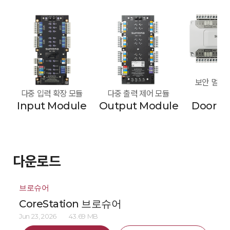
보안 멀티 도
다중 입력 확장 모듈
다중 출력 제어 모듈
모
Input Module
Output Module
Door M
다운로드
브로슈어
CoreStation 브로슈어
Jun 23, 2026
43.69 MB