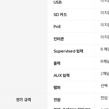
미지
USB
미지
SD 카드
미지
PoE
미지
인터폰
8 채
Supervised 입력
8채
출력
2채널(
AUX 입력
선택 
탬퍼
전압: 
전기 규격
전원