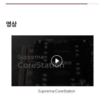
영상
Suprema CoreStation