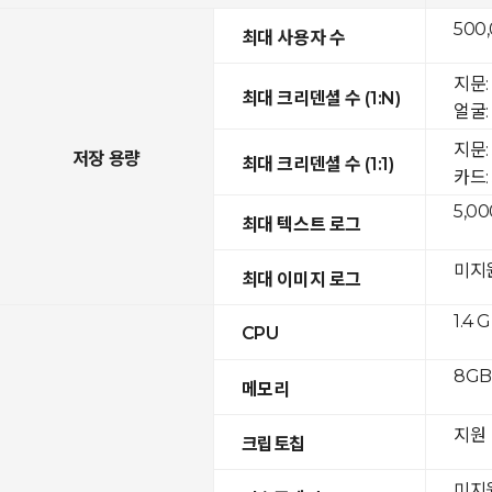
500
최대 사용자 수
지문: 
최대 크리덴셜 수 (1:N)
얼굴: 
지문:
저장 용량
최대 크리덴셜 수 (1:1)
카드: 
5,00
최대 텍스트 로그
미지
최대 이미지 로그
1.4 
CPU
8GB 
메모리
지원
크립토칩
미지