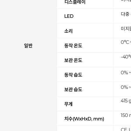
디스플레이
다중
LED
미지
소리
0°C 
일반
동작 온도
-40°
보관 온도
0% 
동작 습도
0% 
보관 습도
415 
무게
150 
치수(WxHxD, mm)
CE, 