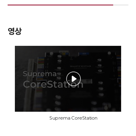
영상
Suprema CoreStation