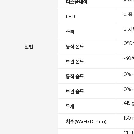
디스플레이
다중
LED
미지
소리
0°C 
일반
동작 온도
-40°
보관 온도
0% 
동작 습도
0% 
보관 습도
415 
무게
150 
치수(WxHxD, mm)
CE, 