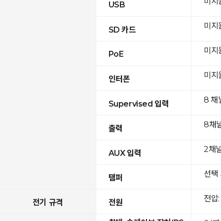
미지
USB
미지
SD 카드
미지
PoE
미지
인터폰
8 채
Supervised 입력
8채
출력
2채널(
AUX 입력
선택 
탬퍼
전압: 
전기 규격
전원