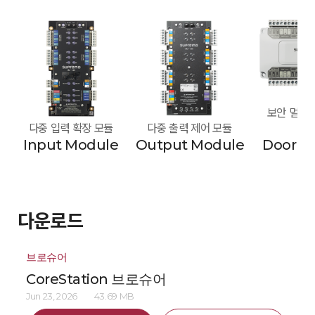
보안 멀티 도
다중 입력 확장 모듈
다중 출력 제어 모듈
모
Input Module
Output Module
Door M
다운로드
브로슈어
CoreStation 브로슈어
Jun 23, 2026
43.69 MB