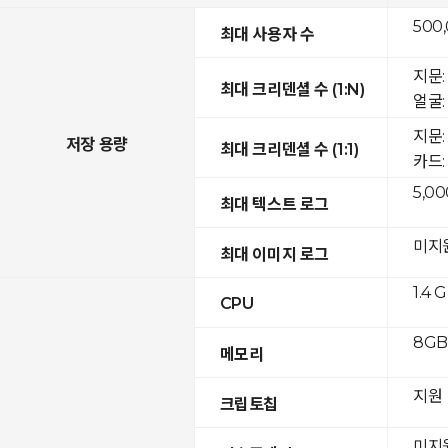
500
최대 사용자 수
지문: 
최대 크리덴셜 수 (1:N)
얼굴: 
지문:
저장 용량
최대 크리덴셜 수 (1:1)
카드: 
5,00
최대 텍스트 로그
미지
최대 이미지 로그
1.4 
CPU
8GB 
메모리
지원
크립토칩
미지