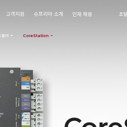
고객지원
슈프리마 소개
인재 채용
조
트롤러
CoreStation