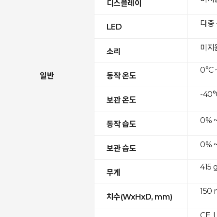
디스플레이
다중
LED
미지
소리
0°C 
일반
동작 온도
-40°
보관 온도
0% 
동작 습도
0% 
보관 습도
415 
무게
150 
치수(WxHxD, mm)
CE, 