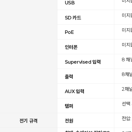
미지
USB
미지
SD 카드
미지
PoE
미지
인터폰
8 채
Supervised 입력
8채
출력
2채널(
AUX 입력
선택 
탬퍼
전압: 
전기 규격
전원