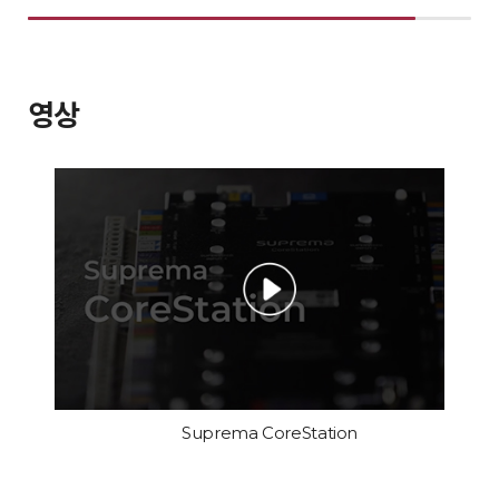
영상
Suprema CoreStation