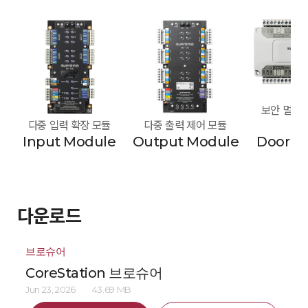
보안 멀티 도
다중 입력 확장 모듈
다중 출력 제어 모듈
모
Input Module
Output Module
Door M
다운로드
브로슈어
CoreStation 브로슈어
Jun 23, 2026
43.69 MB