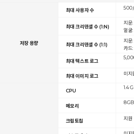
500
최대 사용자 수
지문: 
최대 크리덴셜 수 (1:N)
얼굴: 
지문:
저장 용량
최대 크리덴셜 수 (1:1)
카드: 
5,00
최대 텍스트 로그
미지
최대 이미지 로그
1.4 
CPU
8GB 
메모리
지원
크립토칩
미지