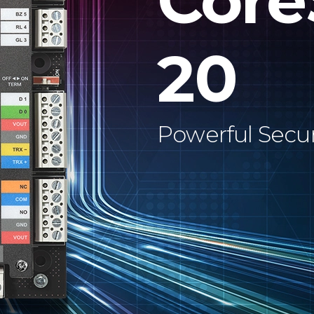
Core
20
Powerful Secur