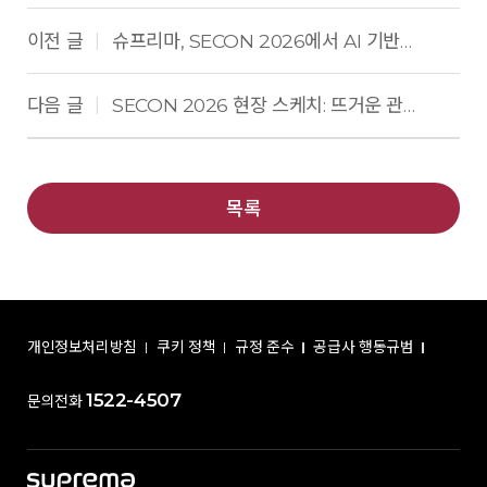
이전 글
슈프리마, SECON 2026에서 AI 기반 차세대 통합 보안 생태계 선보여
|
다음 글
SECON 2026 현장 스케치: 뜨거운 관심과 참여에 감사드립니다.
|
목록
개인정보처리방침
쿠키 정책
규정 준수
공급사 행동규범
1522-4507
문의전화