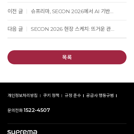
이전 글
슈프리마, SECON 2026에서 AI 기반 차세대 통합 보안 생태계 선보여
|
다음 글
SECON 2026 현장 스케치: 뜨거운 관심과 참여에 감사드립니다.
|
목록
개인정보처리방침
쿠키 정책
규정 준수
공급사 행동규범
1522-4507
문의전화