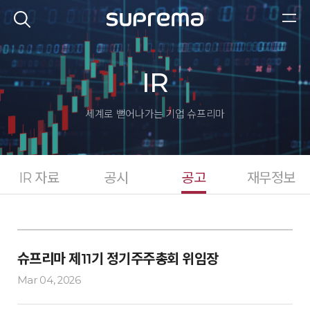
IR
세계로 뻗어나가는 기업
슈프리마
IR 자료
공시
공고
재무정보
슈프리마 제11기 정기주주총회 위임장
Mar 04, 2026