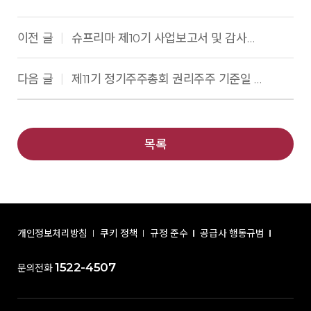
이전 글
슈프리마 제10기 사업보고서 및 감사보고서
|
다음 글
제11기 정기주주총회 권리주주 기준일 공고
|
목록
개인정보처리방침
쿠키 정책
규정 준수
공급사 행동규범
1522-4507
문의전화