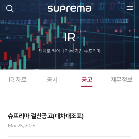
IR
세계로 뻗어나가는 기업
슈프리마
IR 자료
공시
공고
재무정보
슈프리마 결산공고(대차대조표)
Mar 25, 2025