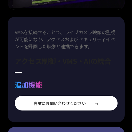
VMSを接続することで、ライブカメラ映像の監視
が可能になり、アクセスおよびセキュリティイベ
ントを録画した映像と連携
できます。
アクセス制御・VMS・AIの統合
追加機能
営業にお問い合わせください。
east