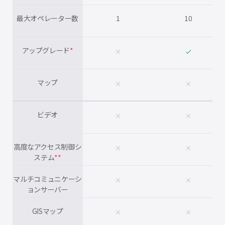
最大オペレーター数
1
10
アップグレード
*
clear
check
マップ
clear
clear
ビデオ
clear
clear
高度なアクセス制御シ
clear
clear
ステム
**
マルチコミュニケーシ
clear
clear
ョンサーバー
GISマップ
clear
clear