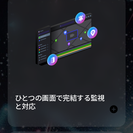
ひとつの画面で完結
する監視
と対応
add_circle