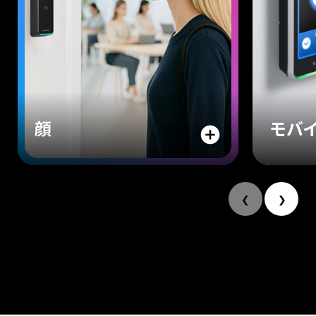
顔
モバ
add_circle
❮
❯