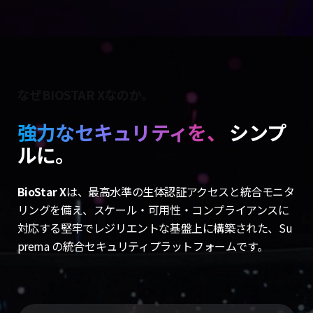
X
なぜBIOSTAR Xなのか。
強力なセキュリティを、
シンプ
ルに。
BioStar X
は、最高水準の生体認証アクセスと統合モニタ
リングを備え、
スケール・可用性・コンプライアンスに
対応する堅牢でレジリエントな基盤上に構築された、Su
prema の統合セキュリティプラットフォームです。