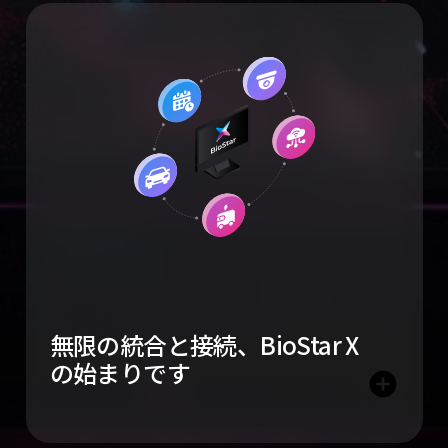
無限の統合と接続、
BioStar X
の
始まりです
add_circle