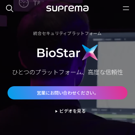
統合セキュリティプラットフォーム
B
ひとつのプラットフォーム、高度な信頼性
i
o
営業にお問い合わせください。
S
t
ビデオを見る
play_arrow
a
r