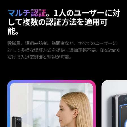
マルチ認証
。1人の
ユーザーに対
して複数の
認証方法を適用可
能。
役職員、短期来訪者、訪問者など、すべてのユーザーに
対して多様な認証方式を提供。追加連携不要、BioStar X
だけで入退室制御と監視が可能。