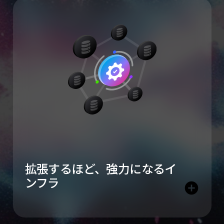
拡張するほど、強力
になるイ
ンフラ
add_circle