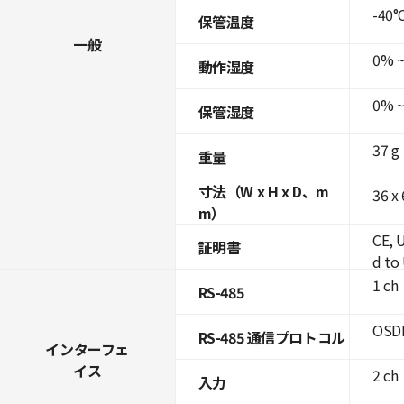
-40°C
保管温度
一般
0% ~
動作湿度
0% ~
保管湿度
37 g
重量
寸法（W x H x D、m
36 x
m）
CE, 
証明書
d to
1 ch
RS-485
OSDP
RS-485 通信プロトコル
インターフェ
イス
2 ch
入力