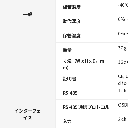
-40°C
保管温度
一般
0% ~
動作湿度
0% ~
保管湿度
37 g
重量
寸法（W x H x D、m
36 x
m）
CE, 
証明書
d to
1 ch
RS-485
OSDP
RS-485 通信プロトコル
インターフェ
イス
2 ch
入力