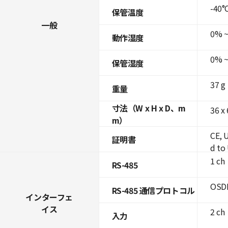
-40°C
保管温度
一般
0% ~
動作湿度
0% ~
保管湿度
37 g
重量
寸法（W x H x D、m
36 x
m）
CE, 
証明書
d to
1 ch
RS-485
OSDP
RS-485 通信プロトコル
インターフェ
イス
2 ch
入力