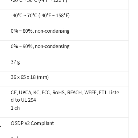
-40°C ~ 70°C (-40°F ~ 158°F)
0% ~ 80%, non-condensing
0% ~ 90%, non-condensing
37 g
36 x 65 x 18 (mm)
CE, UKCA, KC, FCC, RoHS, REACH, WEEE, ETL Liste
d to UL 294
1 ch
OSDP V2 Compliant
ル