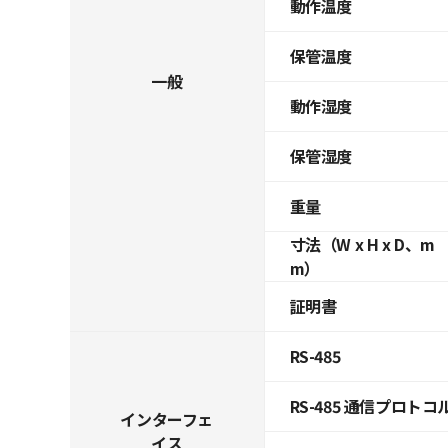
動作温度
保管温度
一般
動作湿度
保管湿度
重量
寸法（W x H x D、m
m）
証明書
RS-485
RS-485 通信プロトコ
インターフェ
イス