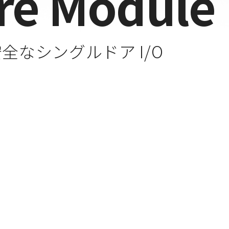
re Module
全なシングルドア I/O