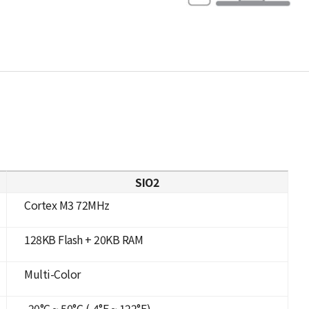
SIO2
Cortex M3 72MHz
128KB Flash + 20KB RAM
Multi-Color
-20°C ~ 50°C (-4°F ~ 122°F)